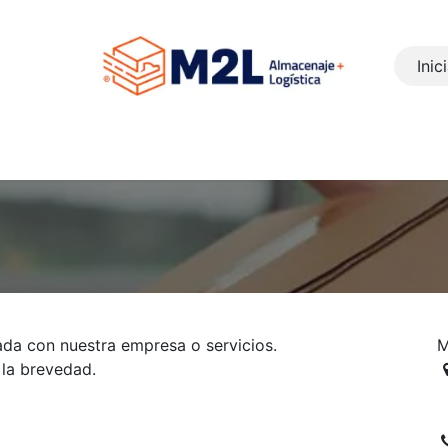
Inic
Inicio
Ayuda
Contáctanos
Servicios
Acerca de
ada con nuestra empresa o servicios.
M
 la brevedad.
P
R